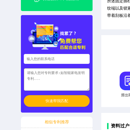
所述固定插
纹端以及锁
带着刮板沿
快速帮我匹配
相似专利推荐
资料过户