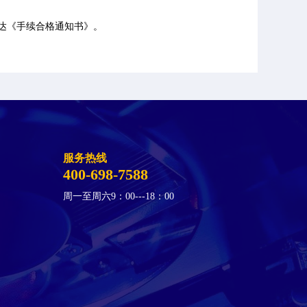
下达《手续合格通知书》。
服务热线
400-698-7588
周一至周六9：00---18：00