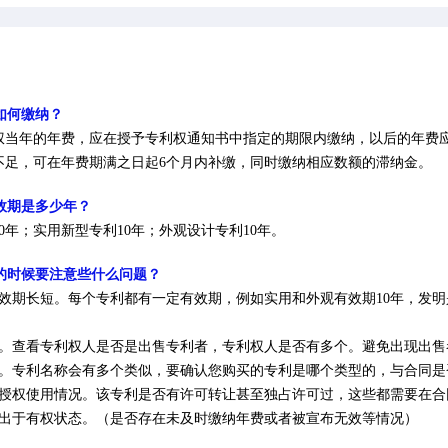
如何缴纳？
利权当年的年费，应在授予专利权通知书中指定的期限内缴纳，以后的年费
不足，可在年费期满之日起6个月内补缴，同时缴纳相应数额的滞纳金。
效期是多少年？
20年；实用新型专利10年；外观设计专利10年。
利的时候要注意些什么问题？
利有效期长短。每个专利都有一定有效期，例如实用和外观有效期10年，发
人。查看专利权人是否是出售专利者，专利权人是否有多个。避免出现出
型。专利名称会有多个类似，要确认您购买的专利是哪个类型的，与合同是
前授权使用情况。该专利是否有许可转让甚至独占许可过，这些都需要在
否出于有权状态。（是否存在未及时缴纳年费或者被宣布无效等情况）