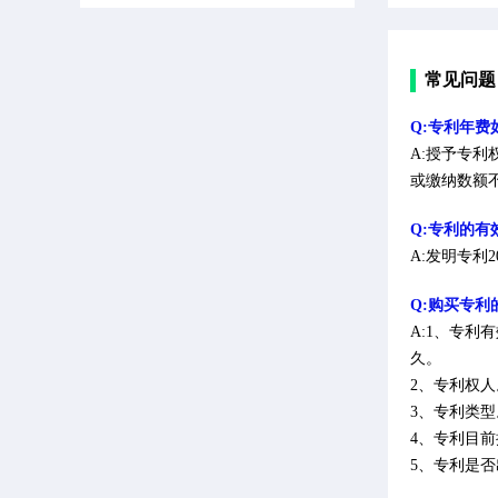
常见问题
Q:专利年费
A:授予专
或缴纳数额
Q:专利的有
A:发明专利
Q:购买专
A:1、专
久。
2、专利权
3、专利类
4、专利目
5、专利是