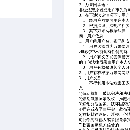
2、万果网承诺：
非经法定原因或用户事先许
3、在下述法定情况下，用
（1）经用户同意向用户本
（2）根据法律、法规等相
（3）其它万果网根据法律
四、用户信息
1、用户的用户名、密码和安
（1）用户选择成为万果网
和昵称中不能含有任何侮辱
（2）用户有义务妥善保管
的任何法律后果由用户本人
（3）用户有权修改其个人
2、用户有权根据万果网网
3、用户义务
（1）不得利用本站危害国
息：
1)煽动抗拒、破坏宪法和法
2)煽动颠覆国家政权，推翻
3)煽动分裂国家、破坏国家
4)捏造或者歪曲事实，散布
5)宣扬封建迷信、淫秽、色
6)公然侮辱他人或者捏造事
7)损害国家机关信誉的；