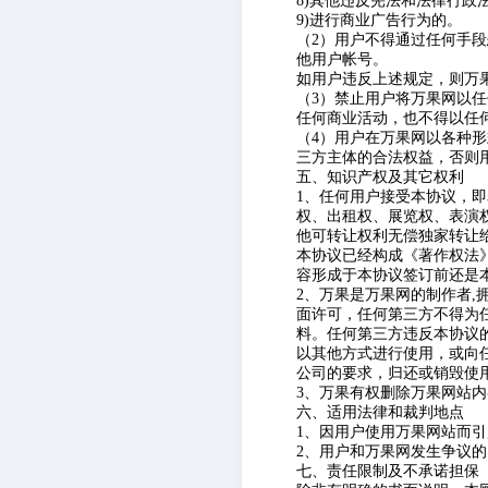
8)其他违反宪法和法律行政
9)进行商业广告行为的。
（2）用户不得通过任何手
他用户帐号。
如用户违反上述规定，则万
（3）禁止用户将万果网以
任何商业活动，也不得以任
（4）用户在万果网以各种
三方主体的合法权益，否则
五、知识产权及其它权利
1、任何用户接受本协议，
权、出租权、展览权、表演
他可转让权利无偿独家转让
本协议已经构成《著作权法
容形成于本协议签订前还是
2、万果是万果网的制作者,
面许可，任何第三方不得为
料。任何第三方违反本协议
以其他方式进行使用，或向
公司的要求，归还或销毁使
3、万果有权删除万果网站
六、适用法律和裁判地点
1、因用户使用万果网站而
2、用户和万果网发生争议
七、责任限制及不承诺担保