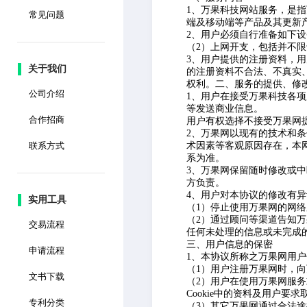
1、
万果科技
网站服务，是指
常见问题
端及移动端等产品及其更新
2、用户必须自行准备如下
（2）上网开支，包括并不
3、用户提供的注册资料，
关于我们
的注册资料不合法、不真实
权利。二、服务的提供、修
公司介绍
1、用户在接受
万果科技
各项
等发送商业信息。
合作招商
用户有权选择不接受万果网
2、万果网以现有的技术和
联系方式
术因素等客观原因存在，本
系为准。
3、万果网保留随时修改或
方负责。
4、用户对本协议的修改有
实用工具
（1）停止使用万果网的网
（2）通过顾问等渠道告知
交易流程
任何未处理的信息或未完成
三、用户信息的保密
申请流程
1、本协议所称之万果网用
（1）用户注册万果网时，
文书下载
（2）用户在使用万果网服
Cookie中的资料及用户要
专利分类
（3）其它万果网通过合法