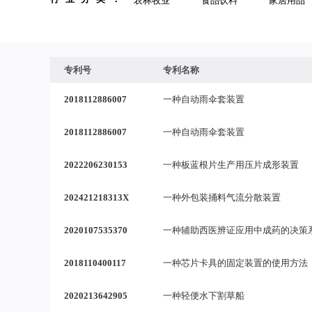
农林牧业
食品饮料
家居用品
专利号
专利名称
2018112886007
一种自动雨伞套装置
2018112886007
一种自动雨伞套装置
2022206230153
一种板蓝根片生产用压片成形装置
202421218313X
一种外包装捅料气流分散装置
2020107535370
一种辅助西医辨证应用中成药的决策
2018110400117
一种芯片卡具的固定装置的使用方法
2020213642905
一种轻便水下割草船