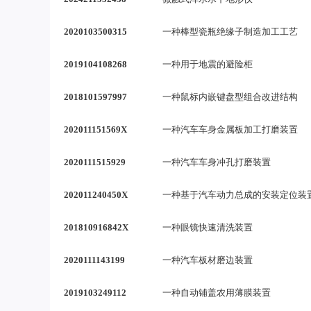
2020103500315
一种棒型瓷瓶绝缘子制造加工工艺
2019104108268
一种用于地震的避险柜
2018101597997
一种鼠标内嵌键盘型组合改进结构
202011151569X
一种汽车车身金属板加工打磨装置
2020111515929
一种汽车车身冲孔打磨装置
202011240450X
一种基于汽车动力总成的安装定位装
201810916842X
一种眼镜快速清洗装置
2020111143199
一种汽车板材磨边装置
2019103249112
一种自动铺盖农用薄膜装置