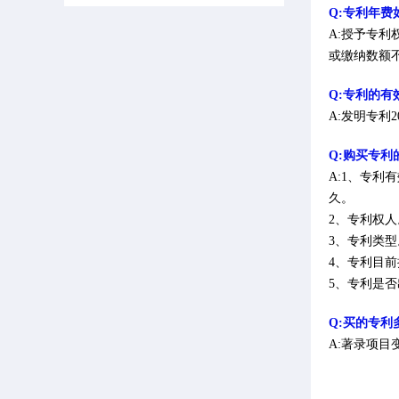
Q:专利年费
A:授予专
或缴纳数额
Q:专利的有
A:发明专利
Q:购买专
A:1、专
久。
2、专利权
3、专利类
4、专利目
5、专利是
Q:买的专利
A:著录项