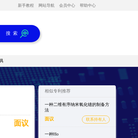
新手教程
网站导航
会员中心
帮助中心
搜 索
具
相似专利推荐
一种二维有序纳米氧化镱的制备方
法
面议
联系持有人
面议
一种Ho