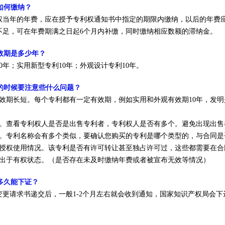
如何缴纳？
利权当年的年费，应在授予专利权通知书中指定的期限内缴纳，以后的年费
不足，可在年费期满之日起6个月内补缴，同时缴纳相应数额的滞纳金。
效期是多少年？
20年；实用新型专利10年；外观设计专利10年。
利的时候要注意些什么问题？
利有效期长短。每个专利都有一定有效期，例如实用和外观有效期10年，发
人。查看专利权人是否是出售专利者，专利权人是否有多个。避免出现出
型。专利名称会有多个类似，要确认您购买的专利是哪个类型的，与合同是
前授权使用情况。该专利是否有许可转让甚至独占许可过，这些都需要在
否出于有权状态。（是否存在未及时缴纳年费或者被宣布无效等情况）
多久能下证？
目变更请求书递交后，一般1-2个月左右就会收到通知，国家知识产权局会