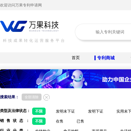
欢迎访问万果专利申请网
科技成果转化运营服务平台
首页
专利商城
搜索结果：
全部清除
类型及法律状态：
不限
发明未下证
发明下证
实用未
销售状态：
不限
在售
已售
行业分类：