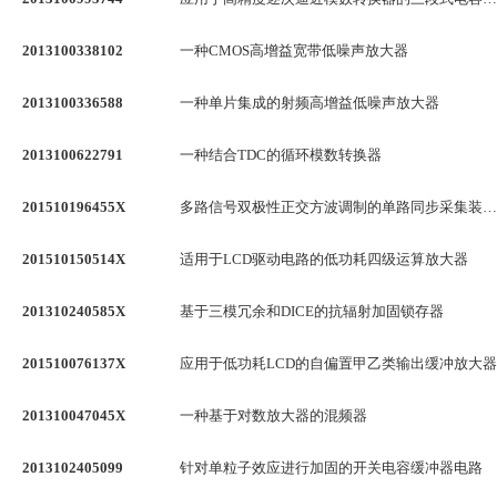
2013100338102
一种CMOS高增益宽带低噪声放大器
2013100336588
一种单片集成的射频高增益低噪声放大器
2013100622791
一种结合TDC的循环模数转换器
201510196455X
多路信号双极性正交方波调制的单路同步采集装置及方法
201510150514X
适用于LCD驱动电路的低功耗四级运算放大器
201310240585X
基于三模冗余和DICE的抗辐射加固锁存器
201510076137X
应用于低功耗LCD的自偏置甲乙类输出缓冲放大器
201310047045X
一种基于对数放大器的混频器
2013102405099
针对单粒子效应进行加固的开关电容缓冲器电路