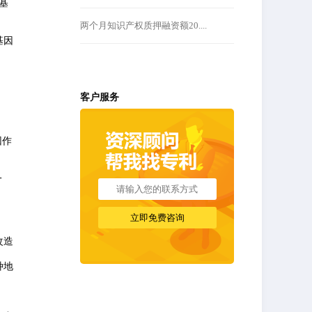
基
两个月知识产权质押融资额20....
基因
客户服务
因作
一
改造
种地