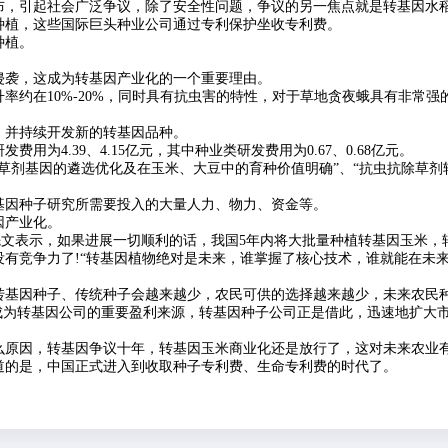
布，引起社会广泛争议，除了安全性问题，争议的另一焦点就是转基因水
种植，这些国际巨头种业公司通过专利保护坐收专利费。
种植。
侵袭，这成为转基因产业化的一个重要理由。
在10%-20%，同时具有抗虫害的特性，对于草地贪夜蛾具有非常强
，并持续开发新的转基因品种。
用为4.39、4.15亿元，其中种业类研发费用为0.67、0.68亿元。
剂基因的遴选优化及在玉米、大豆中的育种价值明确”、“抗虫抗除草剂
因种子研究所需要投入的大量人力、物力、资金等。
因产业化。
先文表示，如果进展一切顺利的话，我国5年内将大批量种植转基因玉米，
有竞争力了!“转基因植物绝对是未来，谁掌握了核心技术，谁就能在未
基因种子、传统种子会越来越少，农民可供的选择越来越少，未来农民
成为转基因公司的重要盈利来源，转基因种子公司正是借此，迅速地扩大
原因，转基因争议十年，转基因玉米商业化还是放行了，这对未来农业
道的是，中国正式进入到收取种子专利费、生命专利费的时代了。