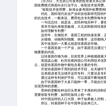
2月20日，大北农公司发布的投资者关系记录
因收费模式将面向全行业平台，收取技术使用费
“收取技术使用费，标准会参考国外收费惯例以
对此，国科现代农业产业科技创新研究院特约
的抗虫技术，一般来说，费用包含专利费和每年
一句话总结：就是说，农民种地买种子，要收
资本市场向来嗅觉敏感，大北农刚获得转基因
如何理解专利费?
这些年，生物技术、基因工程的快速发展，正
从植物、动物再到细菌、病毒等，这些都纳入
其中改造的一大重点就是转基因农作物。
一个基因造就一个产业，由于基因无法通过“技
物重要的内容。
以转基因作物为例，目前世界上种植规模最大
美国孟山都、杜邦先锋跨国公司利用技术优势，
点，就是转基因作物中都包含着大量的专利，
开发转基因种子用到的技术手段，在关键环节
后来跟进者无法绕开这些专利，只要涉及专利
通过这种专利保护手段，可以源源不断地收
由于转基因种子大多只能种一季，不能自行留
实现育种的垄断。
育种的垄断给种业巨头带来了丰厚的利润和回
需要收取专利费，如同吃饭得上税一样。
对中国这样的人口大国，种子如果被人控制，
所以，转基因种子在中国争议由来已久。