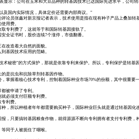
表显示：公司在玉米和大豆品种的转基因技术已达国际先进水平，公司转
。
及国内实际情况，具体定价还需要内部商议。”
评论员张鑫对新京报记者表示，技术使用是指在现有种子产品上叠加转
的使用费。
取专利费了，这就等于和国际转基因接轨了。
安全证书时，股价连续7个涨停，市值翻番。
在改造着大自然的面貌。
到基因技术应用的范畴。
术秘密”的方式保护，那就是依靠专利来保护。所以，专利保护是转基
的是抗虫和抗除草剂转基因作物。
掌握着核心技术专利，控制着国际种业市场70%的份额，其中很重要
都被申请了专利。
就必须支付巨额专利费。
取专利费。
种，所以种植者年年都需要购买种子，国际种业巨头就是通过转基因化
报，只要搞转基因粮食作物，就得源源不断向专利拥有者支付专利费，
等同于人被扼住了咽喉。