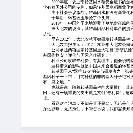
2009年底，农业部转基因水稻安全证书的颁
含有着国外公司的专利，如果转基因水稻商业化
由于社会争议激烈，转基因水稻没有商业化
十年后，转基因玉米抢了个头筹。
2019年，中国的玉米地遭受了草地贪夜蛾的
按大北农的说法，其转基因品种对单产的提升率约
抗性。
早在2012年，大北农就开始研发转基因品种
大北农年报显示：2017、2018年大北农公司研发费
公司承担两项国家转基因重大项目“新型抗除草
基因作物安全评价与国际合作研究。”
种业公司收取专利费，有其理由，他会说转基
这样带来的影响就是中国未来会迅速的转基
转基因玉米“双抗12-5”的参与研发者之一张
基因种子一上市，目前种植的非转基因种子绝对没
有一席之地。”
也就是说，随着转基因品种的大量推广，非转
田，还有一项重要的支出就是支付“专利费”，这
场。
看到这个消息，不知是喜还是悲，无论是什么
深远影响，无法预估，不管怎么说，我们需要知