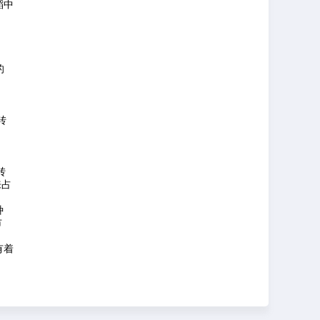
稻中
的
转
转
来占
种
市
有着